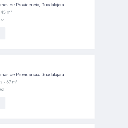
as de Providencia, Guadalajara
45 m²
ez
renta en lomas de Providencia
as de Providencia, Guadalajara
os
67 m²
ez