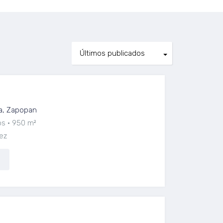
 COL. LOMA BLANCA.
a, Zapopan
os
950 m²
ez
Lujo a Estrenar Italia Providencia