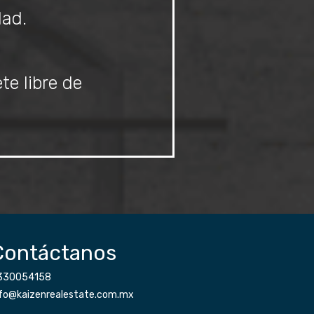
dad.
te libre de
Contáctanos
330054158
nfo@kaizenrealestate.com.mx