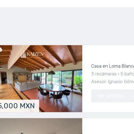
CASA EN RENTA,
Casa en Loma Blanc
3 recámaras
5 bañ
Asesor: Ignacio Góm
Ver detalles
5,000 MXN
Departamento de 