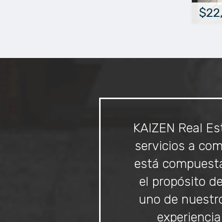
$22
KAIZEN Real Est
servicios a co
está compuesta
el propósito d
uno de nuestro
experiencia