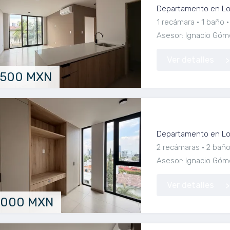
Departamento en Lom
1 recámara
1 baño
Asesor: Ignacio Góm
Ver detalles
,500 MXN
Departamento en 
Departamento en Lom
2 recámaras
2 bañ
Asesor: Ignacio Góm
Ver detalles
,000 MXN