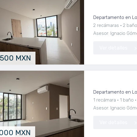
Estrena Departa
Departamento en Lom
2 recámaras
2 bañ
Asesor: Ignacio Góm
Ver detalles
,500 MXN
Departamento nu
Departamento en Lom
1 recámara
1 baño
Asesor: Ignacio Góm
Ver detalles
,000 MXN