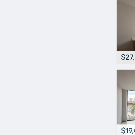
$27
$19