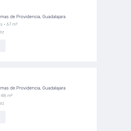
mento en Renta en Providencia
as de Providencia, Guadalajara
os
67 m²
ez
evo en renta en Providencia
as de Providencia, Guadalajara
48 m²
ez