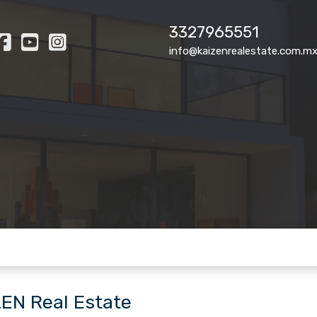
3327965551
info@kaizenrealestate.com.m
ZEN Real Estate