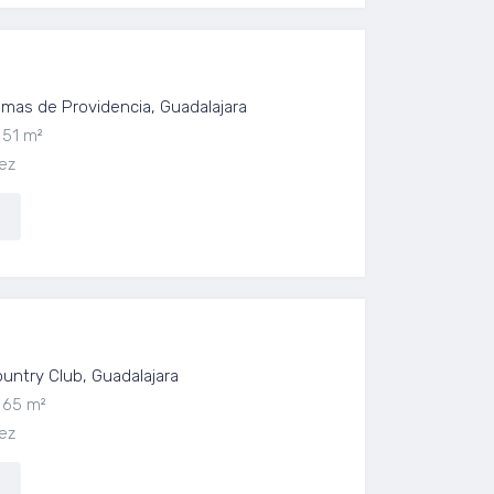
 renta en Lomas de Providencia
as de Providencia, Guadalajara
51 m²
ez
evo en Country Club
ntry Club, Guadalajara
65 m²
ez