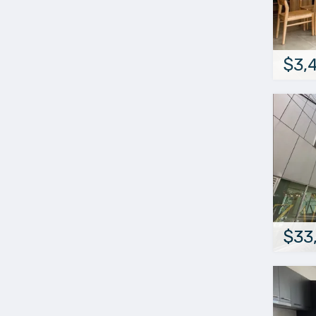
$3,
$33