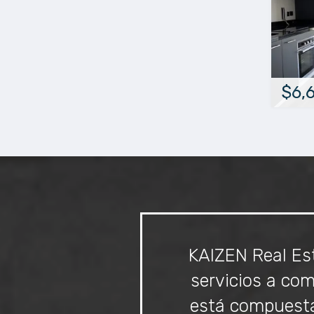
$6,
KAIZEN Real Est
servicios a co
está compuesta