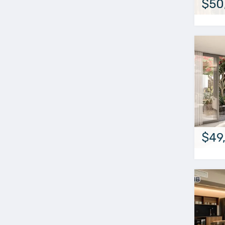
$50
$49