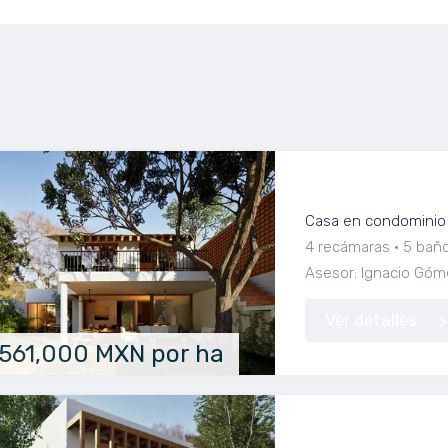
Casa en Venta en
Casa en condominio 
4 recámaras
5 bañ
Asesor: Ignacio Góm
Ver detalles
,561,000 MXN por ha
Casa en Venta en