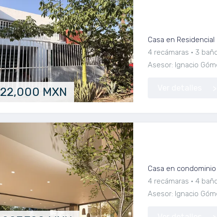
Casa en Venta e
Distribución
Casa en Residencial
4 recámaras
3 bañ
Asesor: Ignacio Góm
Ver detalles
722,000 MXN
Residencia Famili
de San Javier
Casa en condominio 
4 recámaras
4 bañ
Asesor: Ignacio Góm
Ver detalles