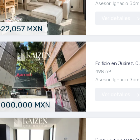
Asesor: Ignacio Góm
Ver detalles
422,057 MXN
Edificio en Venta
Edificio en Juárez,
498 m²
Asesor: Ignacio Góm
Ver detalles
,000,000 MXN
Departamento en 
Departamento en Arc