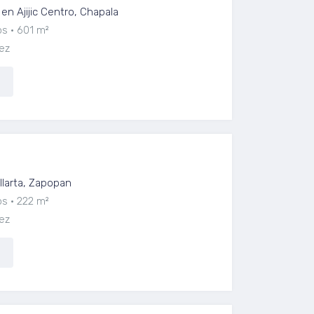
n Ajijic Centro, Chapala
os
601 m²
ez
sques Vallarta
larta, Zapopan
os
222 m²
ez