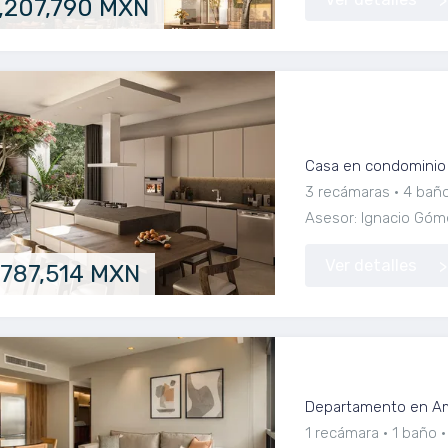
,207,790 MXN
Residencia de au
Javier
Casa en condominio 
3 recámaras
4 bañ
Asesor: Ignacio Góm
Ver detalles
,787,514 MXN
Departamento en
Departamento en Am
1 recámara
1 baño