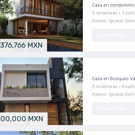
Casa en condominio e
3 recámaras
3 bañ
Asesor: Ignacio Góm
Ver detalles
,376,766 MXN
Casa en Venta Bo
Casa en Bosques Val
3 recámaras
4 bañ
Asesor: Ignacio Góm
Ver detalles
900,000 MXN