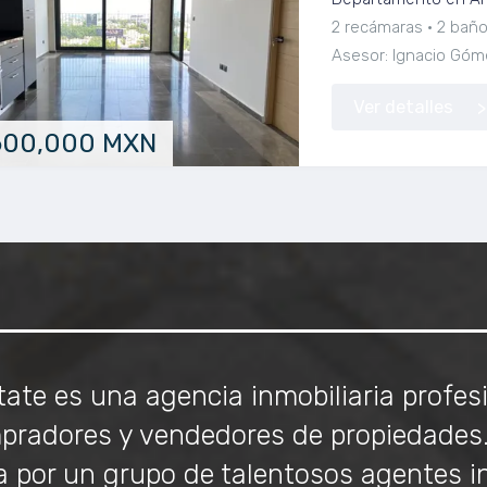
2 recámaras
2 bañ
Asesor: Ignacio Góm
Ver detalles
600,000 MXN
ate es una agencia inmobiliaria profes
mpradores y vendedores de propiedades. 
 por un grupo de talentosos agentes in