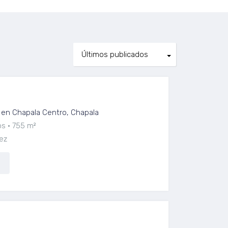
 San Juan Cosala
en Chapala Centro, Chapala
os
755 m²
ez
 San Juan Cosala