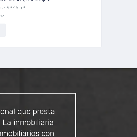
os
99.45 m²
ez
ional que presta
La inmobiliaria
mobiliarios con