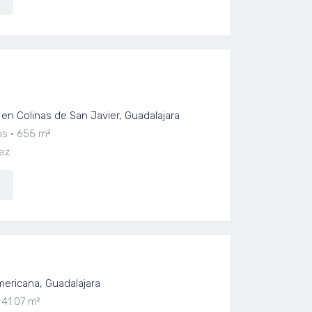
tor en Loma Larga | Colinas de San
en Colinas de San Javier, Guadalajara
os
655 m²
ez
 Venta – HÔMADA Chapultepec.
ericana, Guadalajara
41.07 m²