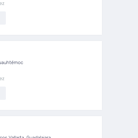
ez
, Col. Juárez, CDMX
 Cuauhtémoc
ez
venta en Arcos Vallarta
os Vallarta, Guadalajara