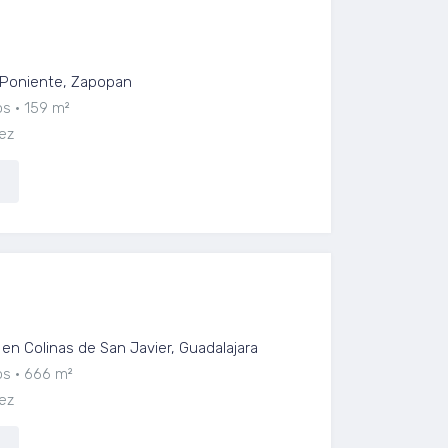
n Zapopan con Excelente
 Poniente, Zapopan
os
159 m²
ez
ar de Lujo en Loma Larga | Colinas
en Colinas de San Javier, Guadalajara
os
666 m²
ez