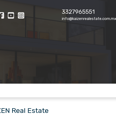
3327965551
info@kaizenrealestate.com.m
ZEN Real Estate