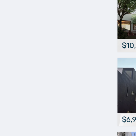
$10
$6,