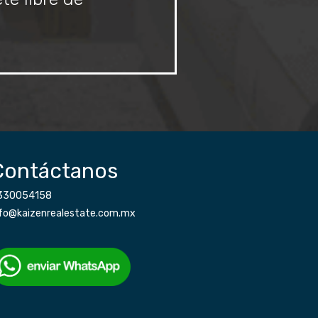
Contáctanos
330054158
nfo@kaizenrealestate.com.mx