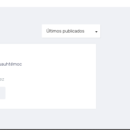
, Col. Juárez, CDMX
 Cuauhtémoc
ez