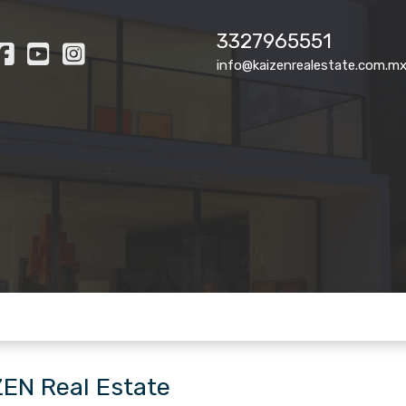
3327965551
info@kaizenrealestate.com.m
ZEN Real Estate