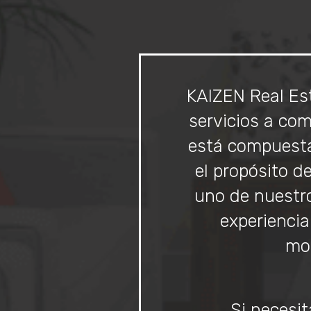
KAIZEN Real Est
servicios a co
está compuesta
el propósito d
uno de nuestro
experiencia
mom
Si necesit